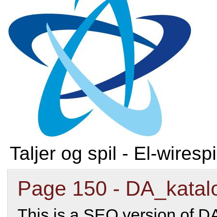
Taljer og spil - El-wirespi
Page 150 - DA_katal
This is a SEO version of D